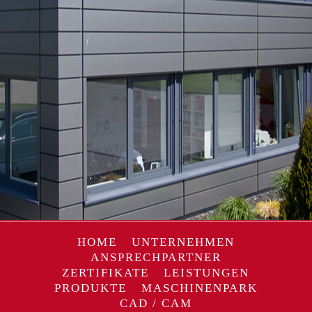
HOME
UNTERNEHMEN
ANSPRECHPARTNER
ZERTIFIKATE
LEISTUNGEN
PRODUKTE
MASCHINENPARK
CAD / CAM