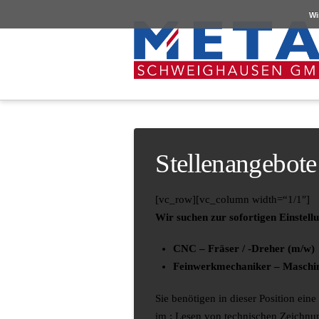
Wi
Stellenangebote
[vc_row][vc_column width=“1/1″]
Wir suchen zur sofortigen Einstell
CNC – Fräser / -Dreher (m/w)
Feinwerkmechaniker – Maschi
Sie benötigen in dieser Position ei
im : Lesen von technischen Zeichnu