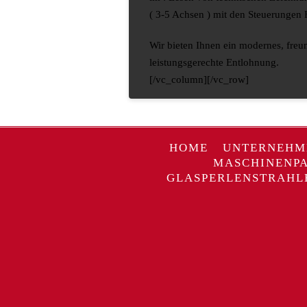
( 3-5 Achsen ) mit den Steuerungen
Wir bieten Ihnen ein modernes, fre
leistungsgerechte Entlohnung.
[/vc_column][/vc_row]
HOME
UNTERNEHM
MASCHINENP
GLASPERLENSTRAHL