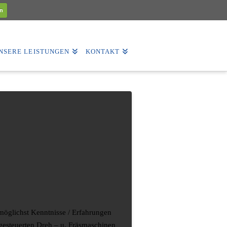
n
NSERE LEISTUNGEN
KONTAKT
möglichst Kenntnisse / Erfahrungen
esteuerten Dreh – u. Fräsmaschinen