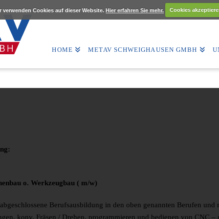
r verwenden Cookies auf dieser Website.
Hier erfahren Sie mehr.
Cookies akzeptiere
HOME
METAV SCHWEIGHAUSEN GMBH
U
ung:
nenbau o. Werkzeugbau ( m/w)
ne abgeschlossene Berufsausbildung in den oben genannten Berufen und 
ngen, konv. Fräsen / Drehen, programmieren und bedienen von CNC – g