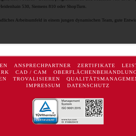
 Heidenhain 530, Siemens 810 oder ShopTurn.
undliches Arbeitsumfeld in einem jungen dynamischen Team, gute Entwi
EN
ANSPRECHPARTNER
ZERTIFIKATE
LEI
ARK
CAD / CAM
OBERFLÄCHENBEHANDLUN
EN
TROVALISIEREN
QUALITÄTSMANAGEME
IMPRESSUM
DATENSCHUTZ